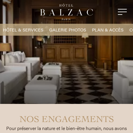
HÔTEL & SERVICES
GALERIE PHOTOS
PLAN & ACCÈS
C
NOS ENGAGEMENTS
Pour préserver la nature et le bien-être humain, nous avons